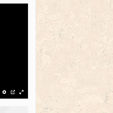
звук
Настройки
PIP
На весь экран