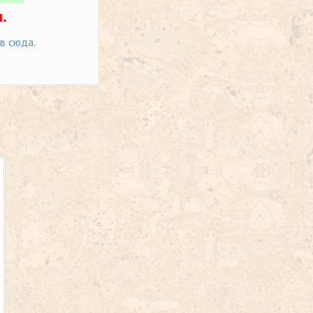
.
ов сюда
.