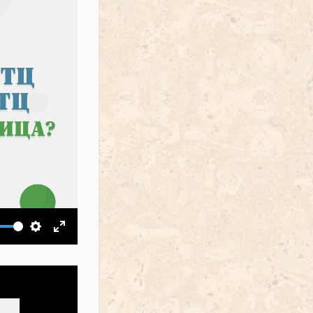
ить звук
Настройки
На весь экран