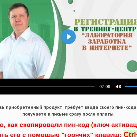
Воспроизвести
-07:09
ести
Выключ
ь приобретенный продукт, требует ввода своего пин-кода
получаете в письме сразу после оплаты.
о, как скопировали пин-код (ключ актива
Ctr
ить его с помощью "горячих" клавиш: