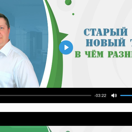
Воспроизвести
-03:22
ести
Выключ