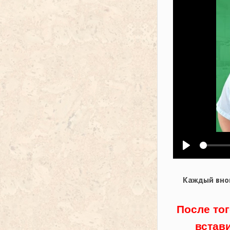
Воспроизв
Каждый внов
После тог
встав