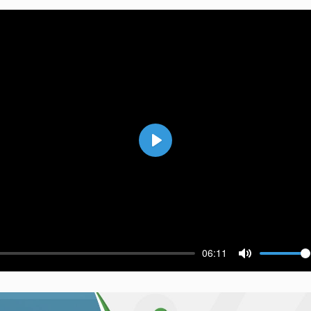
Воспроизвести
06:11
ести
Выключить 