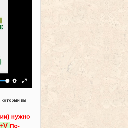
ить звук
Настройки
На весь экран
,
который вы
ции) нужно
l+V
По-