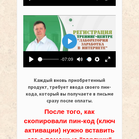
Воспроизвести
Выключить звук
Настройки
На весь экр
Воспроизвести
-07:09
Воспроизвести
Выключить звук
Настройки
На весь экр
Каждый вновь приобретенный
продукт, требует ввода своего пин-
кода,
который вы получаете в письме
сразу после оплаты.
После того, как
скопировали пин-код (ключ
активации) нужно вставить