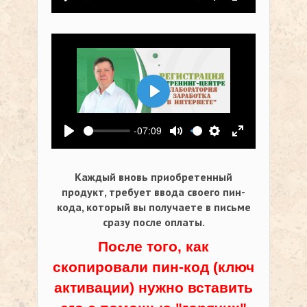
Воспроизвести
Выключить звук
Настройки
На весь экр
Воспроизвести
-07:09
Воспроизвести
Выключить звук
Настройки
На весь экр
Каждый вновь приобретенный
продукт, требует ввода своего пин-
кода,
который вы получаете в письме
сразу после оплаты.
После того, как
скопировали пин-код (ключ
активации) нужно вставить