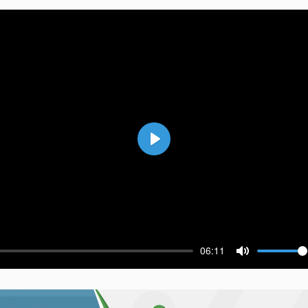
Воспроизвести
06:11
ести
Выключить 