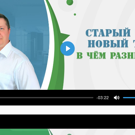
Воспроизвести
-03:22
ести
Выключ