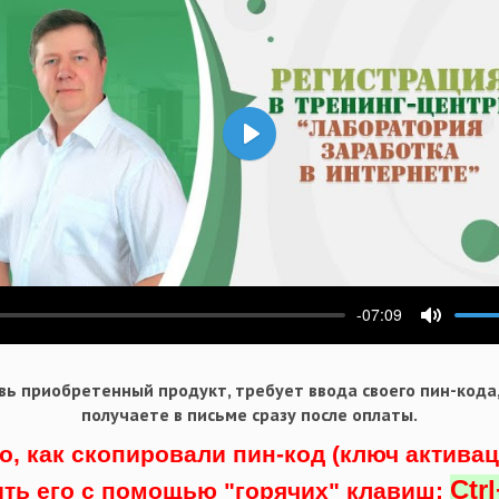
Воспроизвести
-07:09
ести
Выключ
ь приобретенный продукт, требует ввода своего пин-кода
получаете в письме сразу после оплаты.
о, как скопировали пин-код (ключ актива
Ctr
ить его с помощью "горячих" клавиш: