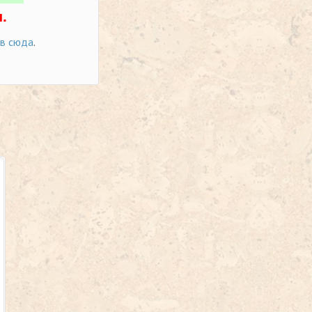
.
ов сюда
.