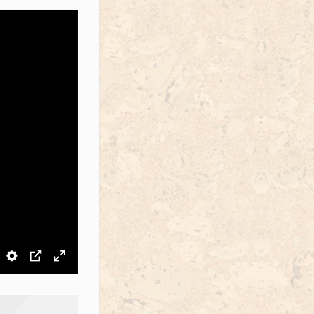
звук
Настройки
PIP
На весь экран