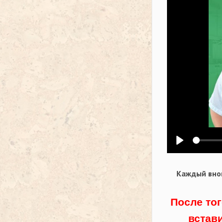
Воспроизв
Каждый внов
После тог
встав