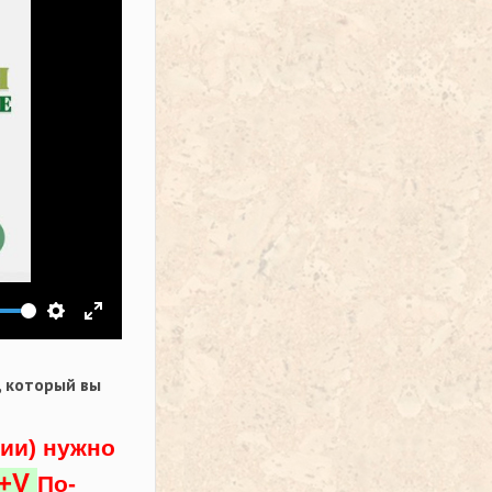
ить звук
Настройки
На весь экран
,
который вы
ции) нужно
l+V
По-