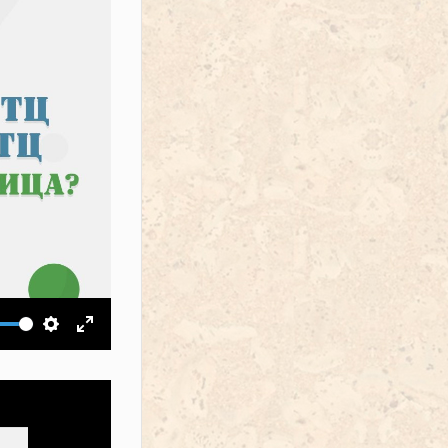
ить звук
Настройки
На весь экран