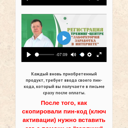
Воспроизвести
Выключить звук
Настройки
На весь экр
Воспроизвести
-07:09
Воспроизвести
Выключить звук
Настройки
На весь экр
Каждый вновь приобретенный
продукт, требует ввода своего пин-
кода,
который вы получаете в письме
сразу после оплаты.
После того, как
скопировали пин-код (ключ
активации) нужно вставить