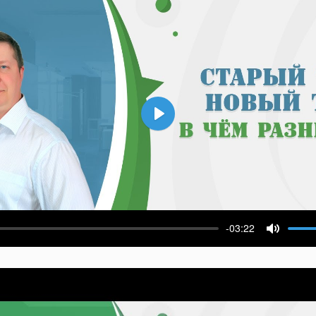
Воспроизвести
-03:22
ести
Выключ