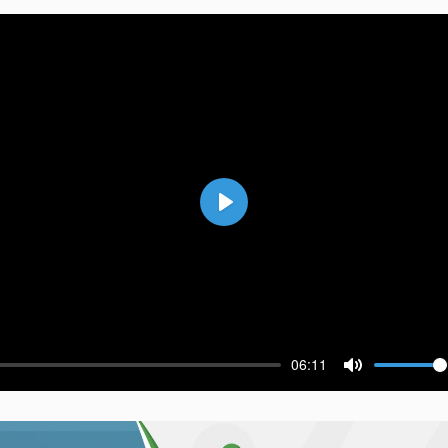
Воспроизвести
06:11
ести
Выключить 