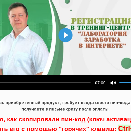
Воспроизвести
-07:09
ести
Выключ
ь приобретенный продукт, требует ввода своего пин-кода
получаете в письме сразу после оплаты.
о, как скопировали пин-код (ключ актива
Ctr
ить его с помощью "горячих" клавиш: