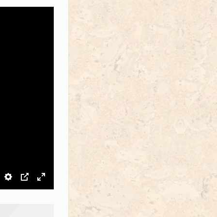
звук
Настройки
PIP
На весь экран