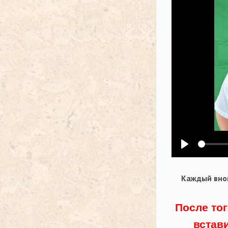
Воспроизв
Каждый внов
После тог
встав