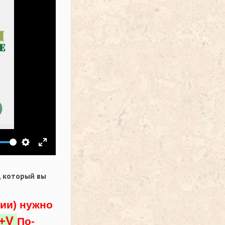
ить звук
Настройки
На весь экран
,
который вы
ции) нужно
l+V
По-