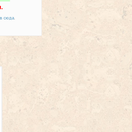
.
ов сюда
.