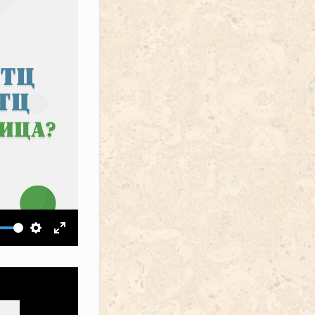
ить звук
Настройки
На весь экран