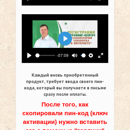
Воспроизвести
Выключить звук
Настройки
На весь экр
Воспроизвести
-07:09
Воспроизвести
Выключить звук
Настройки
На весь экр
Каждый вновь приобретенный
продукт, требует ввода своего пин-
кода,
который вы получаете в письме
сразу после оплаты.
После того, как
скопировали пин-код (ключ
активации) нужно вставить