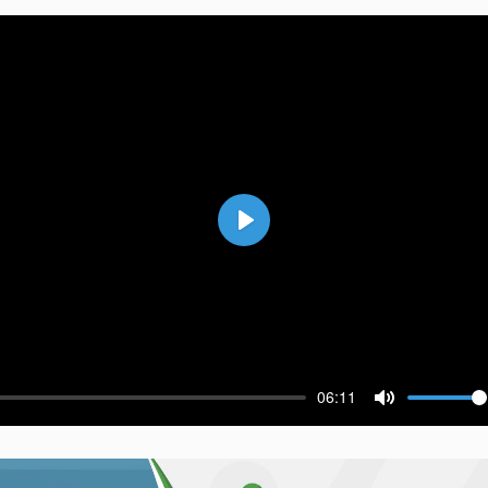
Воспроизвести
06:11
ести
Выключить 