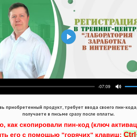
Воспроизвести
-07:09
ести
Выключ
ь приобретенный продукт, требует ввода своего пин-кода
получаете в письме сразу после оплаты.
о, как скопировали пин-код (ключ актива
Ctr
ить его с помощью "горячих" клавиш: