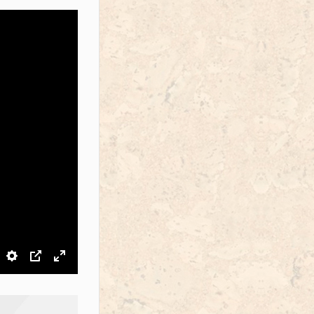
звук
Настройки
PIP
На весь экран