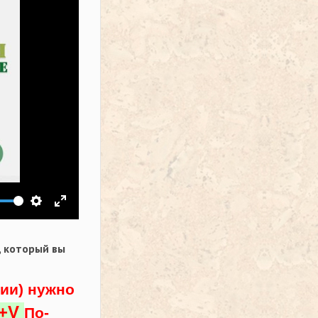
ить звук
Настройки
На весь экран
,
который вы
ции) нужно
l+V
По-