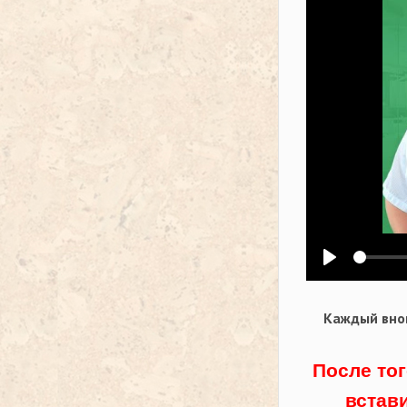
Воспроизв
Каждый внов
После тог
встав