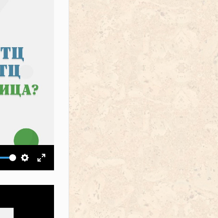
ить звук
Настройки
На весь экран