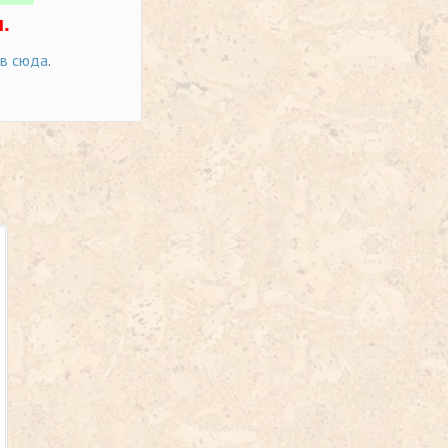
.
ов сюда
.