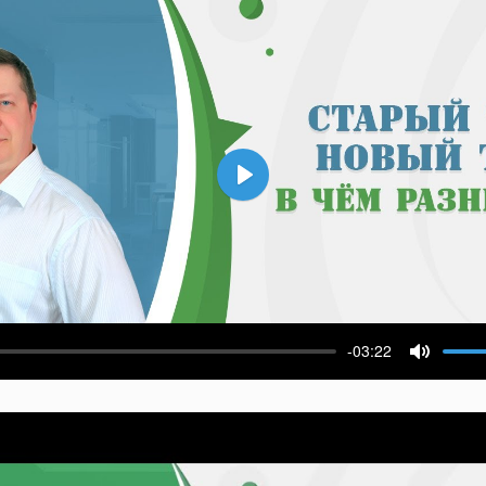
Воспроизвести
-03:22
ести
Выключ