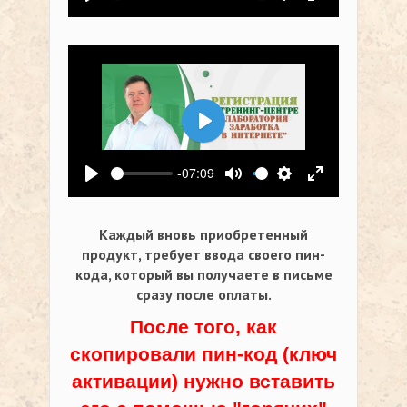
Воспроизвести
Выключить звук
Настройки
На весь экр
Воспроизвести
-07:09
Воспроизвести
Выключить звук
Настройки
На весь экр
Каждый вновь приобретенный
продукт, требует ввода своего пин-
кода,
который вы получаете в письме
сразу после оплаты.
После того, как
скопировали пин-код (ключ
активации) нужно вставить