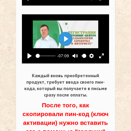
Воспроизвести
Выключить звук
Настройки
На весь экр
Воспроизвести
-07:09
Воспроизвести
Выключить звук
Настройки
На весь экр
Каждый вновь приобретенный
продукт, требует ввода своего пин-
кода,
который вы получаете в письме
сразу после оплаты.
После того, как
скопировали пин-код (ключ
активации) нужно вставить