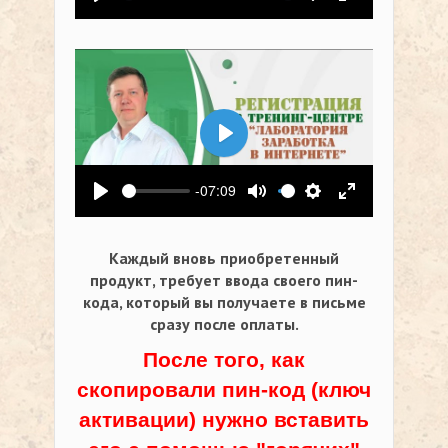
Воспроизвести
Выключить звук
Настройки
На весь экр
Воспроизвести
-07:09
Воспроизвести
Выключить звук
Настройки
На весь экр
Каждый вновь приобретенный
продукт, требует ввода своего пин-
кода,
который вы получаете в письме
сразу после оплаты.
После того, как
скопировали пин-код (ключ
активации) нужно вставить