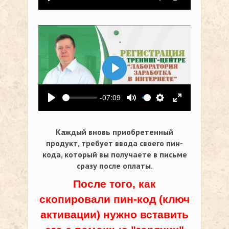
Воспроизвести
Выключить звук
Настройки
На весь экр
Воспроизвести
-07:09
Воспроизвести
Выключить звук
Настройки
На весь экр
Каждый вновь приобретенный
продукт, требует ввода своего пин-
кода,
который вы получаете в письме
сразу после оплаты.
После того, как
скопировали пин-код (ключ
активации) нужно вставить