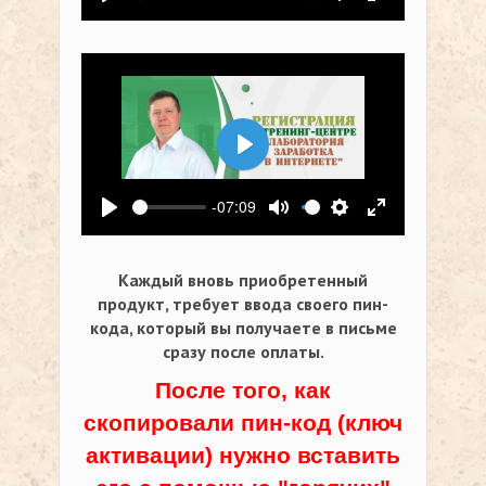
Воспроизвести
Выключить звук
Настройки
На весь экр
Воспроизвести
-07:09
Воспроизвести
Выключить звук
Настройки
На весь экр
Каждый вновь приобретенный
продукт, требует ввода своего пин-
кода,
который вы получаете в письме
сразу после оплаты.
После того, как
скопировали пин-код (ключ
активации) нужно вставить