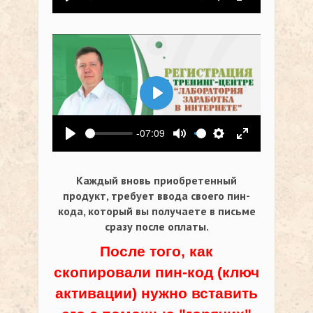
Воспроизвести
Выключить звук
Настройки
На весь экр
Воспроизвести
-07:09
Воспроизвести
Выключить звук
Настройки
На весь экр
Каждый вновь приобретенный
продукт, требует ввода своего пин-
кода,
который вы получаете в письме
сразу после оплаты.
После того, как
скопировали пин-код (ключ
активации) нужно вставить