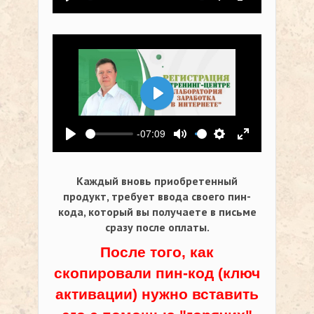
Воспроизвести
Выключить звук
Настройки
На весь экр
Воспроизвести
-07:09
Воспроизвести
Выключить звук
Настройки
На весь экр
Каждый вновь приобретенный
продукт, требует ввода своего пин-
кода,
который вы получаете в письме
сразу после оплаты.
После того, как
скопировали пин-код (ключ
активации) нужно вставить