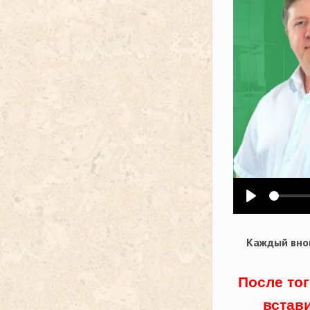
Воспроизв
Каждый внов
После тог
встав