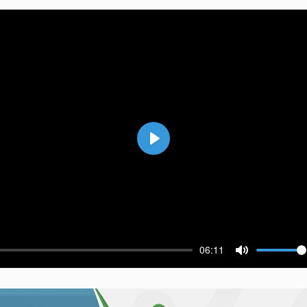
Воспроизвести
06:11
ести
Выключить 