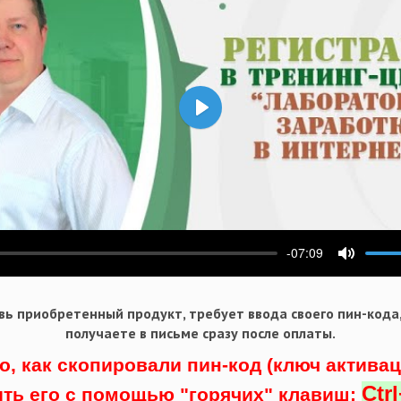
Воспроизвести
-07:09
ести
Выключ
ь приобретенный продукт, требует ввода своего пин-кода
получаете в письме сразу после оплаты.
о, как скопировали пин-код (ключ актива
Ctr
ить его с помощью "горячих" клавиш: