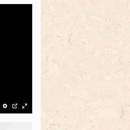
звук
Настройки
PIP
На весь экран