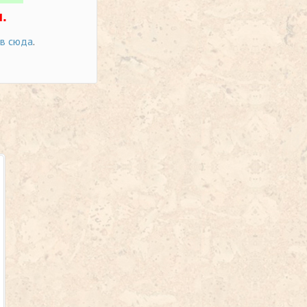
.
ов сюда
.