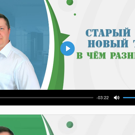
Воспроизвести
-03:22
ести
Выключ