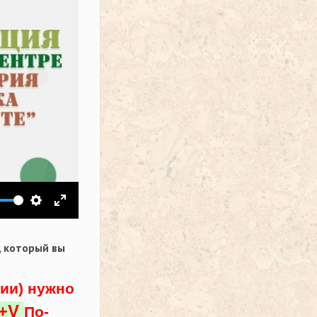
ить звук
Настройки
На весь экран
,
который вы
ции) нужно
l+V
По-