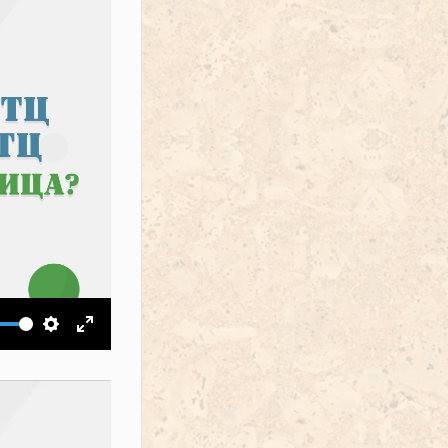
ить звук
Настройки
На весь экран