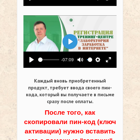
Воспроизвести
Выключить звук
Настройки
На весь экр
Воспроизвести
-07:09
Воспроизвести
Выключить звук
Настройки
На весь экр
Каждый вновь приобретенный
продукт, требует ввода своего пин-
кода,
который вы получаете в письме
сразу после оплаты.
После того, как
скопировали пин-код (ключ
активации) нужно вставить