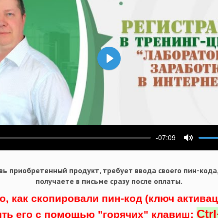
Воспроизвести
-07:09
ести
Выключ
ь приобретенный продукт, требует ввода своего пин-кода
получаете в письме сразу после оплаты.
о, как скопировали пин-код (ключ актива
Ctr
ить его с помощью "горячих" клавиш: