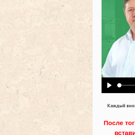
Воспроизв
Каждый внов
После тог
встав