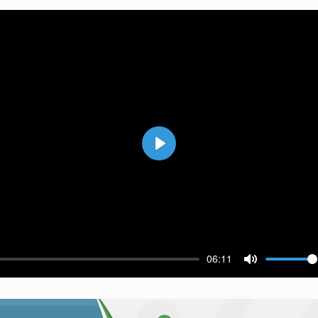
Воспроизвести
06:11
ести
Выключить 