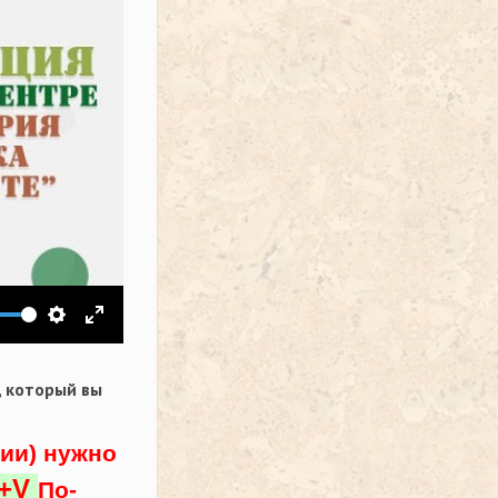
ить звук
Настройки
На весь экран
,
который вы
ции) нужно
l+V
По-