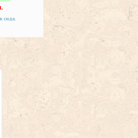
.
ов сюда
.