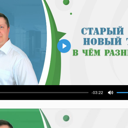
Воспроизвести
-03:22
ести
Выключ