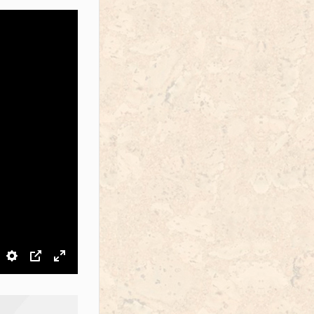
звук
Настройки
PIP
На весь экран