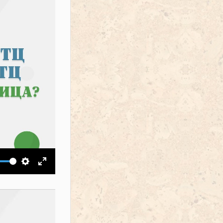
ить звук
Настройки
На весь экран