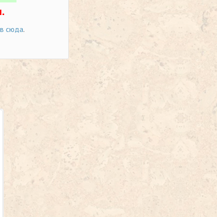
.
ов сюда
.