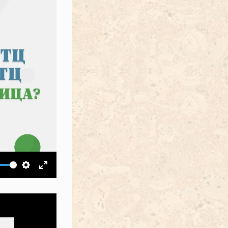
ить звук
Настройки
На весь экран