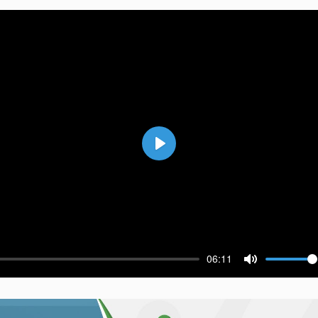
Воспроизвести
06:11
ести
Выключить 