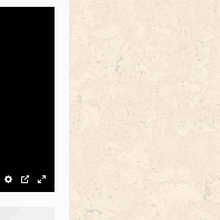
звук
Настройки
PIP
На весь экран