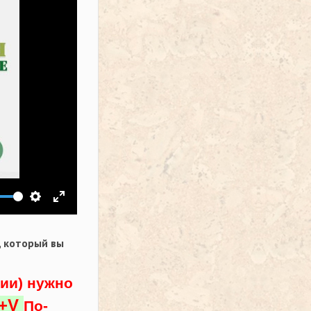
ить звук
Настройки
На весь экран
,
который вы
ции) нужно
l+V
По-