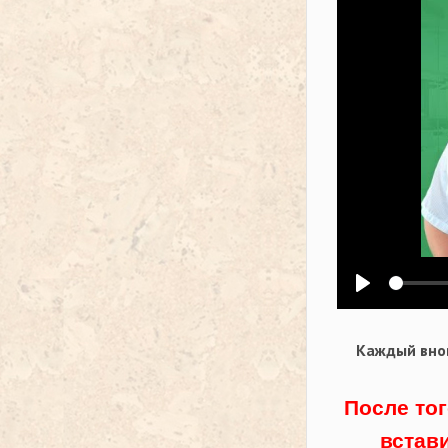
Воспроизв
Каждый внов
После тог
встав