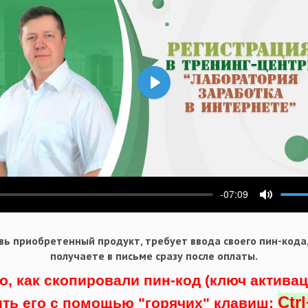
Воспроизвести
-07:09
ести
Выключ
ь приобретенный продукт, требует ввода своего пин-кода
получаете в письме сразу после оплаты.
о, как скопировали пин-код (ключ актива
Ctr
ить его с помощью "горячих" клавиш: