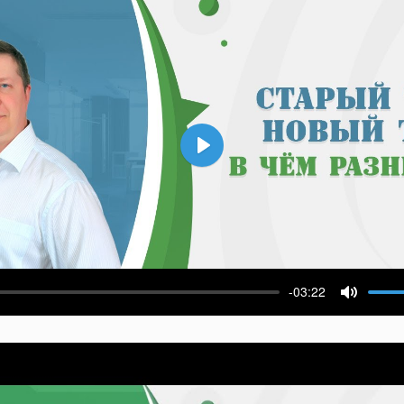
Воспроизвести
-03:22
ести
Выключ