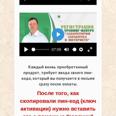
Воспроизвести
Выключить звук
Настройки
На весь экр
Воспроизвести
-07:09
Воспроизвести
Выключить звук
Настройки
На весь экр
Каждый вновь приобретенный
продукт, требует ввода своего пин-
кода,
который вы получаете в письме
сразу после оплаты.
После того, как
скопировали пин-код (ключ
активации) нужно вставить