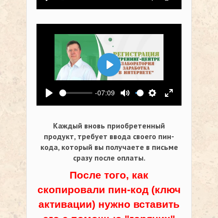
Воспроизвести
Выключить звук
Настройки
На весь экр
Воспроизвести
-07:09
Воспроизвести
Выключить звук
Настройки
На весь экр
Каждый вновь приобретенный
продукт, требует ввода своего пин-
кода,
который вы получаете в письме
сразу после оплаты.
После того, как
скопировали пин-код (ключ
активации) нужно вставить