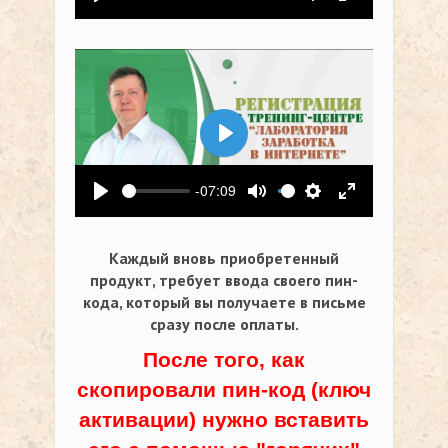
Воспроизвести
Выключить звук
Настройки
На весь экр
Воспроизвести
-07:09
Воспроизвести
Выключить звук
Настройки
На весь экр
Каждый вновь приобретенный
продукт, требует ввода своего пин-
кода,
который вы получаете в письме
сразу после оплаты.
После того, как
скопировали пин-код (ключ
активации) нужно вставить