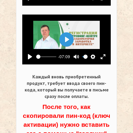
Воспроизвести
Выключить звук
Настройки
На весь экр
Воспроизвести
-07:09
Воспроизвести
Выключить звук
Настройки
На весь экр
Каждый вновь приобретенный
продукт, требует ввода своего пин-
кода,
который вы получаете в письме
сразу после оплаты.
После того, как
скопировали пин-код (ключ
активации) нужно вставить