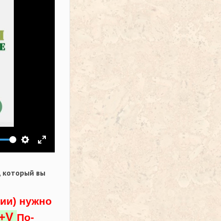
ить звук
Настройки
На весь экран
,
который вы
ции) нужно
l+V
По-