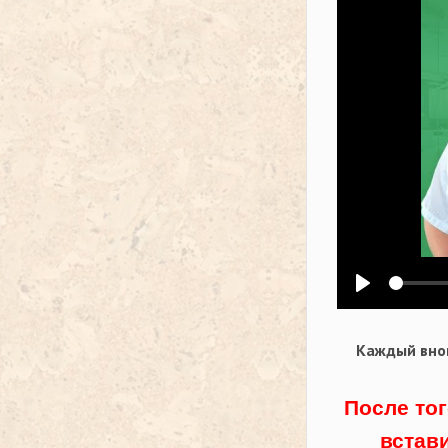
Воспроизв
Каждый внов
После тог
встав