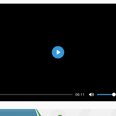
Воспроизвести
06:11
ести
Выключить 