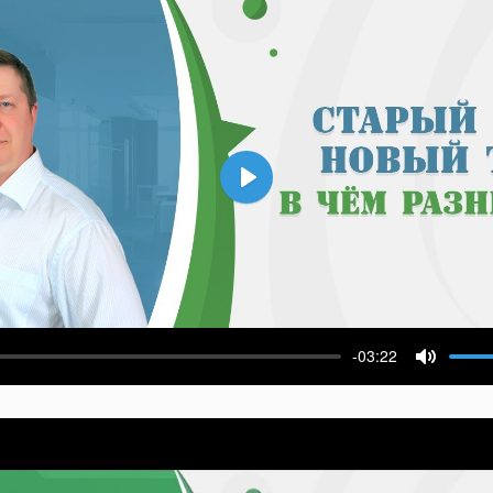
Воспроизвести
-03:22
ести
Выключ