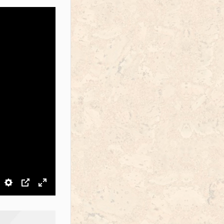
звук
Настройки
PIP
На весь экран