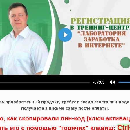
Воспроизвести
-07:09
ести
Выключ
ь приобретенный продукт, требует ввода своего пин-кода
получаете в письме сразу после оплаты.
о, как скопировали пин-код (ключ актива
Ctr
ить его с помощью "горячих" клавиш: