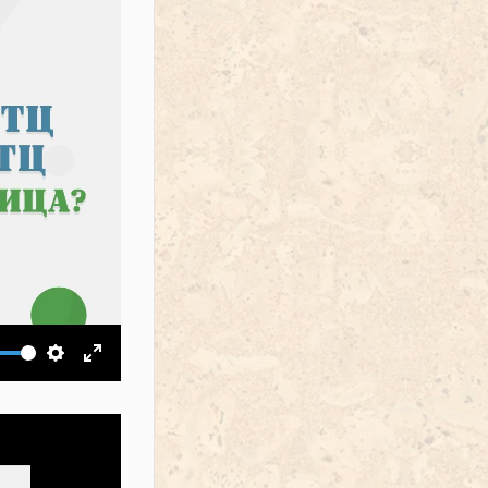
ить звук
Настройки
На весь экран