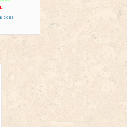
.
ов сюда
.