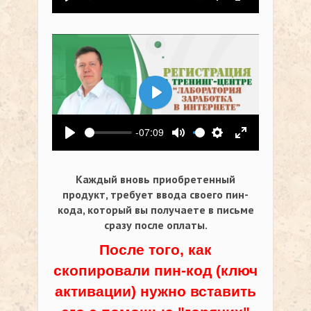
Воспроизвести
Выключить звук
Настройки
На весь экр
Воспроизвести
-07:09
Воспроизвести
Выключить звук
Настройки
На весь экр
Каждый вновь приобретенный
продукт, требует ввода своего пин-
кода,
который вы получаете в письме
сразу после оплаты.
После того, как
скопировали пин-код (ключ
активации) нужно вставить