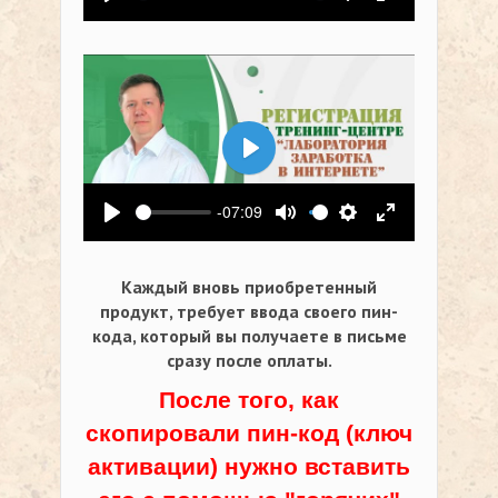
Воспроизвести
Выключить звук
Настройки
На весь экр
Воспроизвести
-07:09
Воспроизвести
Выключить звук
Настройки
На весь экр
Каждый вновь приобретенный
продукт, требует ввода своего пин-
кода,
который вы получаете в письме
сразу после оплаты.
После того, как
скопировали пин-код (ключ
активации) нужно вставить