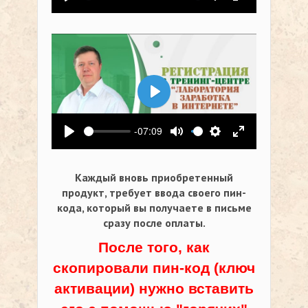
Воспроизвести
Выключить звук
Настройки
На весь экр
Воспроизвести
-07:09
Воспроизвести
Выключить звук
Настройки
На весь экр
Каждый вновь приобретенный
продукт, требует ввода своего пин-
кода,
который вы получаете в письме
сразу после оплаты.
После того, как
скопировали пин-код (ключ
активации) нужно вставить