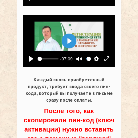
Воспроизвести
Выключить звук
Настройки
На весь экр
Воспроизвести
-07:09
Воспроизвести
Выключить звук
Настройки
На весь экр
Каждый вновь приобретенный
продукт, требует ввода своего пин-
кода,
который вы получаете в письме
сразу после оплаты.
После того, как
скопировали пин-код (ключ
активации) нужно вставить