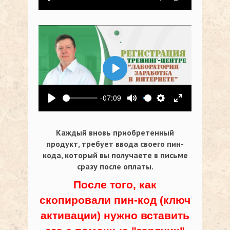
Воспроизвести
Выключить звук
Настройки
На весь экр
Воспроизвести
-07:09
Воспроизвести
Выключить звук
Настройки
На весь экр
Каждый вновь приобретенный
продукт, требует ввода своего пин-
кода,
который вы получаете в письме
сразу после оплаты.
После того, как
скопировали пин-код (ключ
активации) нужно вставить