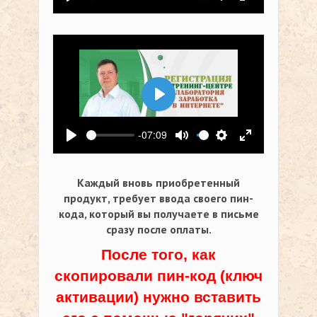
Воспроизвести
Выключить звук
Настройки
На весь экр
Воспроизвести
-07:09
Воспроизвести
Выключить звук
Настройки
На весь экр
Каждый вновь приобретенный
продукт, требует ввода своего пин-
кода,
который вы получаете в письме
сразу после оплаты.
После того, как
скопировали пин-код (ключ
активации) нужно вставить