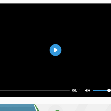
Воспроизвести
06:11
ести
Выключить 