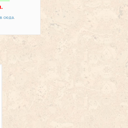
.
ов сюда
.