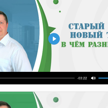
Воспроизвести
-03:22
ести
Выключ