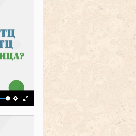
ить звук
Настройки
На весь экран