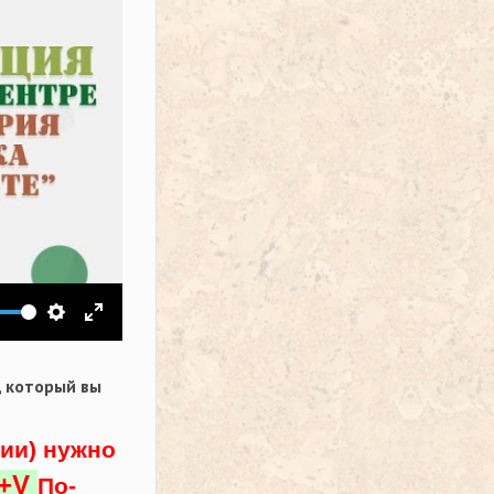
ить звук
Настройки
На весь экран
,
который вы
ции) нужно
l+V
По-