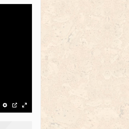
звук
Настройки
PIP
На весь экран