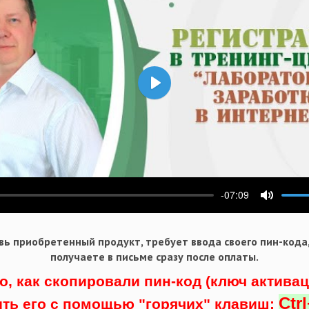
Воспроизвести
-07:09
ести
Выключ
ь приобретенный продукт, требует ввода своего пин-кода
получаете в письме сразу после оплаты.
о, как скопировали пин-код (ключ актива
Ctr
ить его с помощью "горячих" клавиш: