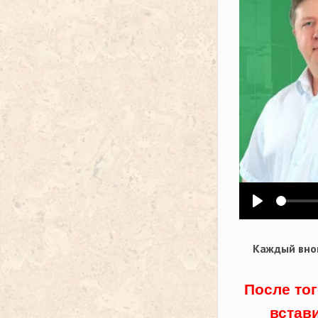
Воспроизв
Каждый внов
После тог
встав