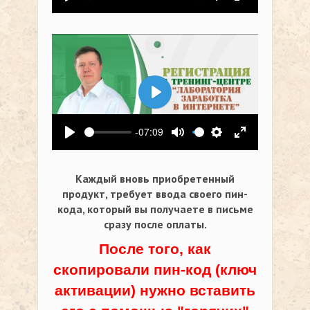
Воспроизвести
Выключить звук
Настройки
На весь экр
Воспроизвести
-07:09
Воспроизвести
Выключить звук
Настройки
На весь экр
Каждый вновь приобретенный
продукт, требует ввода своего пин-
кода,
который вы получаете в письме
сразу после оплаты.
После того, как
скопировали пин-код (ключ
активации) нужно вставить