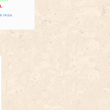
.
ов сюда
.