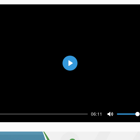
Воспроизвести
06:11
ести
Выключить 