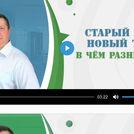
Воспроизвести
03:22
ести
Выключ