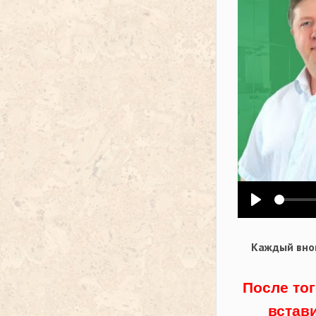
Воспроизв
Каждый внов
После тог
встав