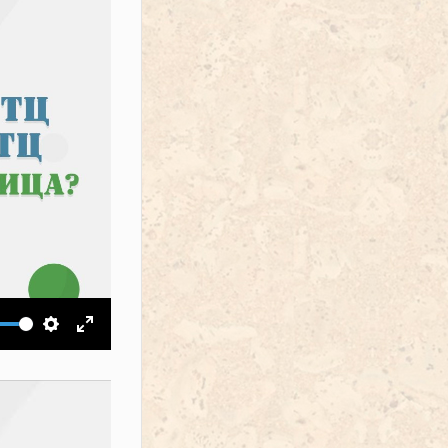
ить звук
Настройки
На весь экран