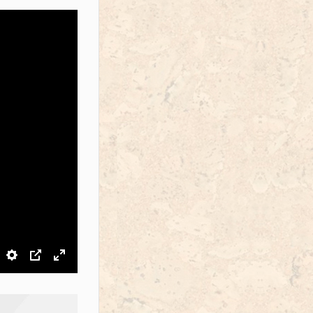
звук
Настройки
PIP
На весь экран