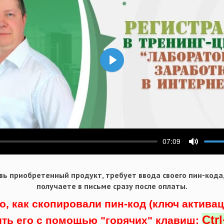
Воспроизвести
07:09
ести
Выключ
ь приобретенный продукт, требует ввода своего пин-кода
получаете в письме сразу после оплаты.
о, как скопировали пин-код (ключ актива
Ctr
ить его с помощью "горячих" клавиш: