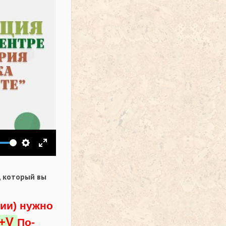
ить звук
Настройки
На весь экран
,
который вы
ции) нужно
l+V
По-