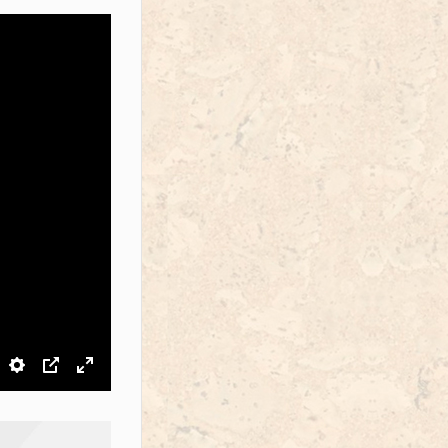
звук
Настройки
PIP
На весь экран