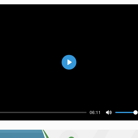
Воспроизвести
06:11
ести
Выключить 