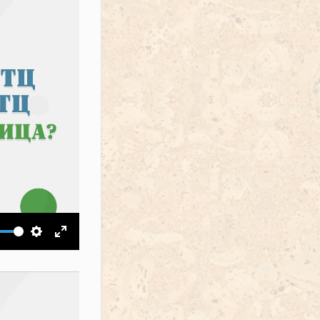
ить звук
Настройки
На весь экран