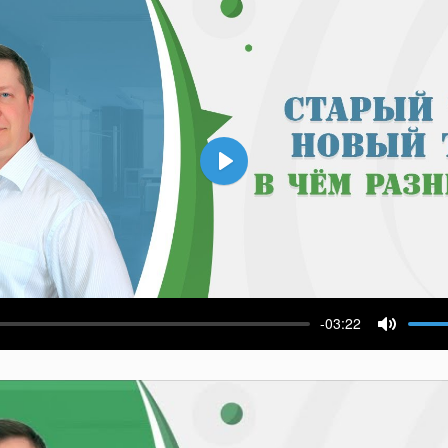
Воспроизвести
-03:22
ести
Выключ