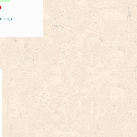
.
ов сюда
.