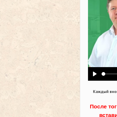
Воспроизв
Каждый внов
После тог
встав