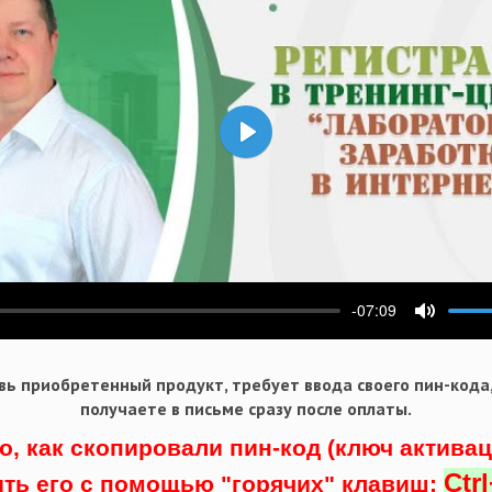
Воспроизвести
-07:09
ести
Выключ
ь приобретенный продукт, требует ввода своего пин-кода
получаете в письме сразу после оплаты.
о, как скопировали пин-код (ключ актива
Ctr
ить его с помощью "горячих" клавиш: