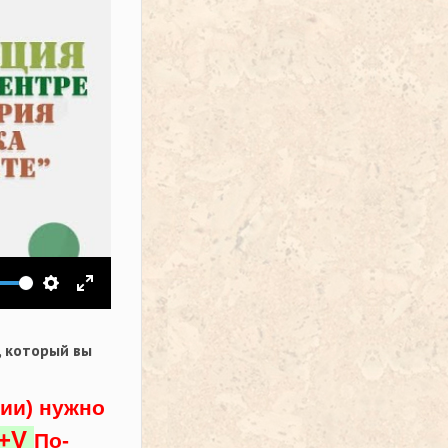
ить звук
Настройки
На весь экран
,
который вы
ции) нужно
l+V
По-