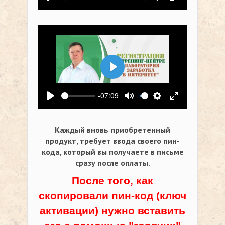
Воспроизвести
Выключить звук
Настройки
На весь экр
Воспроизвести
-07:09
Воспроизвести
Выключить звук
Настройки
На весь экр
Каждый вновь приобретенный
продукт, требует ввода своего пин-
кода,
который вы получаете в письме
сразу после оплаты.
После того, как
скопировали пин-код (ключ
активации) нужно вставить