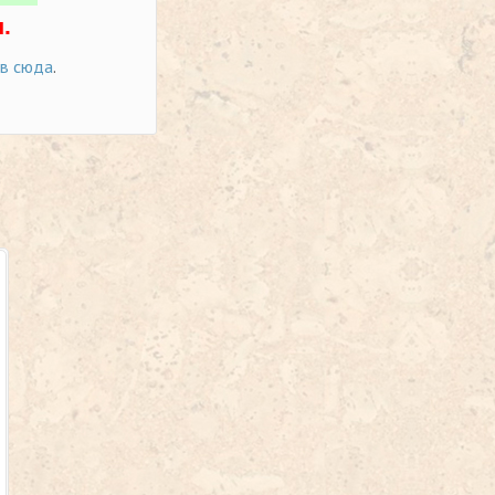
.
ов сюда
.