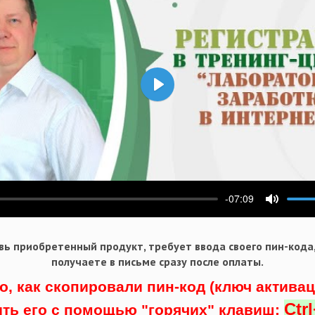
Воспроизвести
-07:09
ести
Выключ
ь приобретенный продукт, требует ввода своего пин-кода
получаете в письме сразу после оплаты.
о, как скопировали пин-код (ключ актива
Ctr
ить его с помощью "горячих" клавиш: