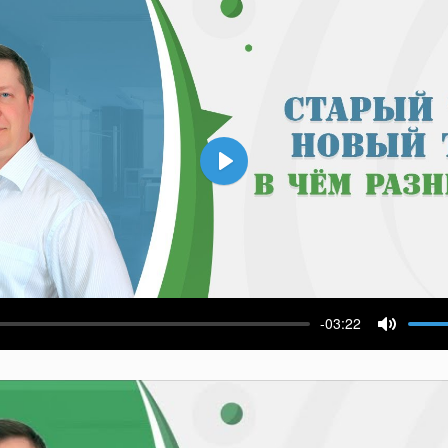
Воспроизвести
-03:22
ести
Выключ