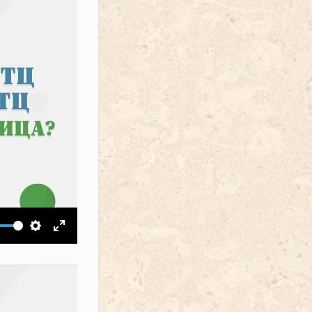
ить звук
Настройки
На весь экран