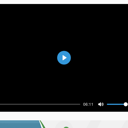
Воспроизвести
06:11
ести
Выключить 