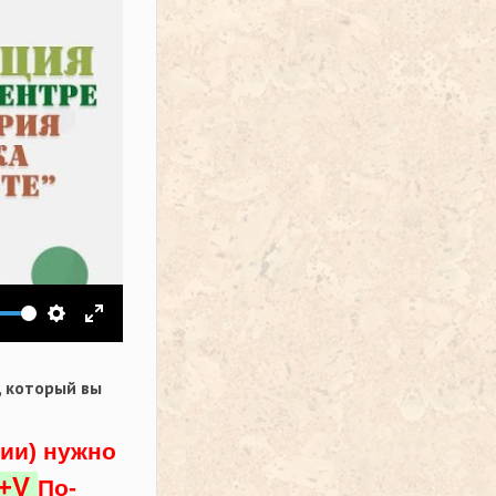
ить звук
Настройки
На весь экран
,
который вы
ции) нужно
l+V
По-