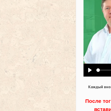
Воспроизв
Каждый внов
После тог
встав