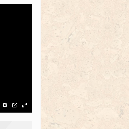
звук
Настройки
PIP
На весь экран