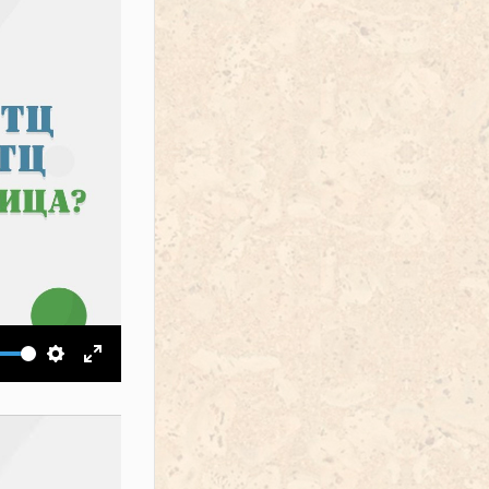
ить звук
Настройки
На весь экран