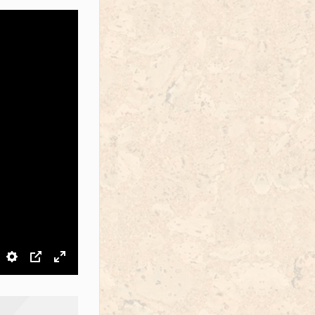
звук
Настройки
PIP
На весь экран