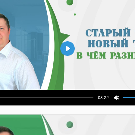
Воспроизвести
-03:22
ести
Выключ