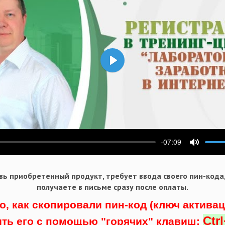
Воспроизвести
-07:09
ести
Выключ
ь приобретенный продукт, требует ввода своего пин-кода
получаете в письме сразу после оплаты.
о, как скопировали пин-код (ключ актива
Ctr
ить его с помощью "горячих" клавиш: