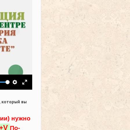
ить звук
Настройки
На весь экран
,
который вы
ции) нужно
l+V
По-