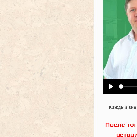
Воспроизв
Каждый внов
После тог
встав