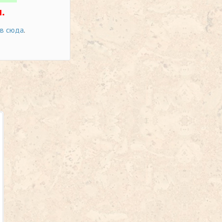
.
ов сюда
.