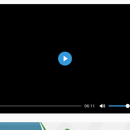
Воспроизвести
06:11
ести
Выключить 