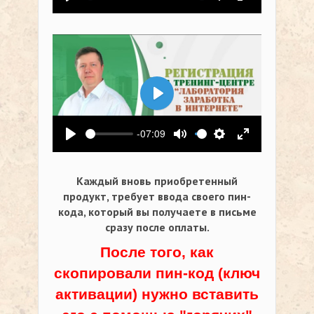
Воспроизвести
Выключить звук
Настройки
На весь экр
Воспроизвести
-07:09
Воспроизвести
Выключить звук
Настройки
На весь экр
Каждый вновь приобретенный
продукт, требует ввода своего пин-
кода,
который вы получаете в письме
сразу после оплаты.
После того, как
скопировали пин-код (ключ
активации) нужно вставить