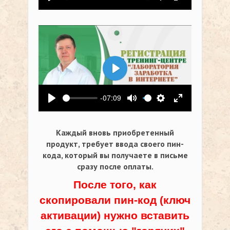
Воспроизвести
Выключить звук
Настройки
На весь экр
Воспроизвести
-07:09
Воспроизвести
Выключить звук
Настройки
На весь экр
Каждый вновь приобретенный
продукт, требует ввода своего пин-
кода,
который вы получаете в письме
сразу после оплаты.
После того, как
скопировали пин-код (ключ
активации) нужно вставить