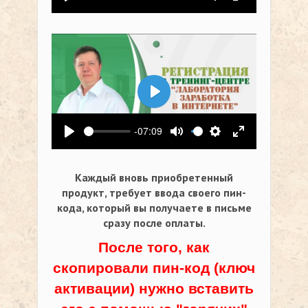
Воспроизвести
Выключить звук
Настройки
На весь экр
Воспроизвести
-07:09
Воспроизвести
Выключить звук
Настройки
На весь экр
Каждый вновь приобретенный
продукт, требует ввода своего пин-
кода,
который вы получаете в письме
сразу после оплаты.
После того, как
скопировали пин-код (ключ
активации) нужно вставить