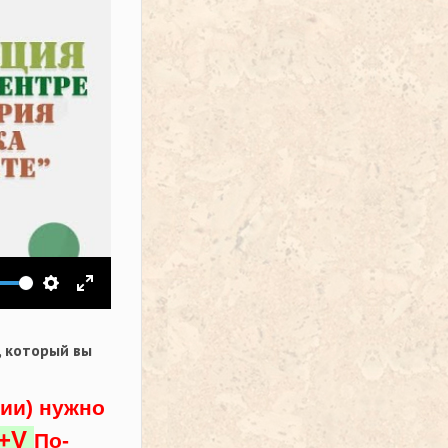
ить звук
Настройки
На весь экран
,
который вы
ции) нужно
l+V
По-