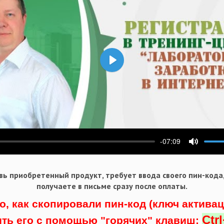
Воспроизвести
-07:09
ести
Выключ
ь приобретенный продукт, требует ввода своего пин-кода
получаете в письме сразу после оплаты.
о, как скопировали пин-код (ключ актива
Ctr
ить его с помощью "горячих" клавиш: