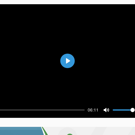
Воспроизвести
06:11
ести
Выключить 