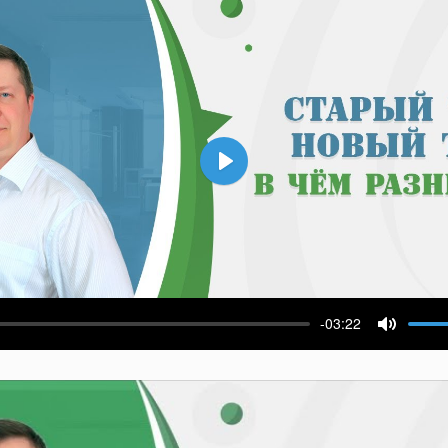
Воспроизвести
-03:22
ести
Выключ