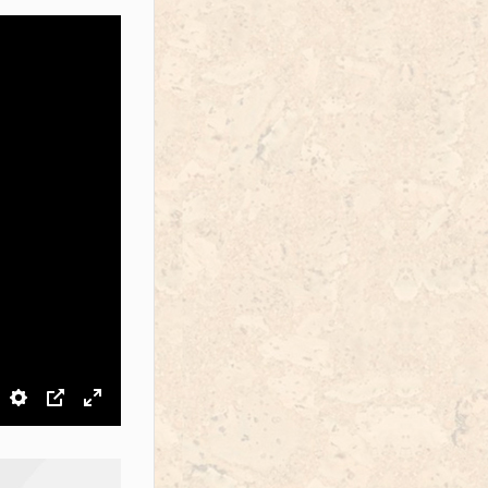
звук
Настройки
PIP
На весь экран