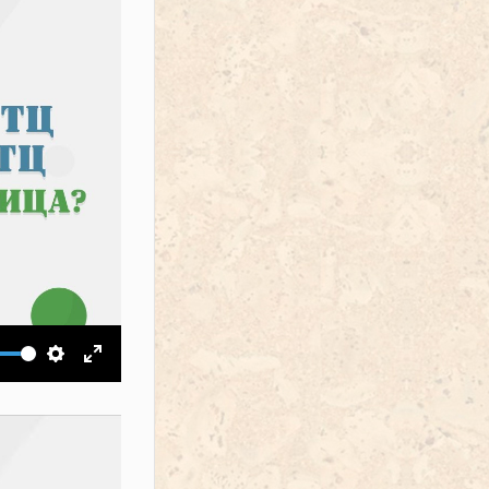
ить звук
Настройки
На весь экран