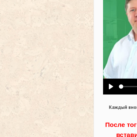
Воспроизв
Каждый внов
После тог
встав