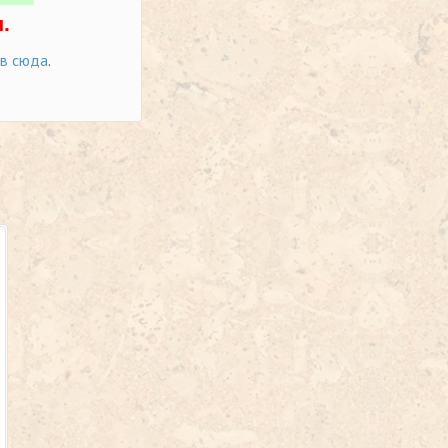
.
ов сюда
.