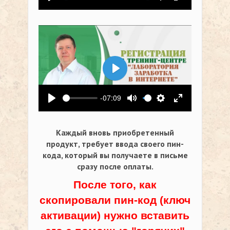
Воспроизвести
Выключить звук
Настройки
На весь экр
Воспроизвести
-07:09
Воспроизвести
Выключить звук
Настройки
На весь экр
Каждый вновь приобретенный
продукт, требует ввода своего пин-
кода,
который вы получаете в письме
сразу после оплаты.
После того, как
скопировали пин-код (ключ
активации) нужно вставить