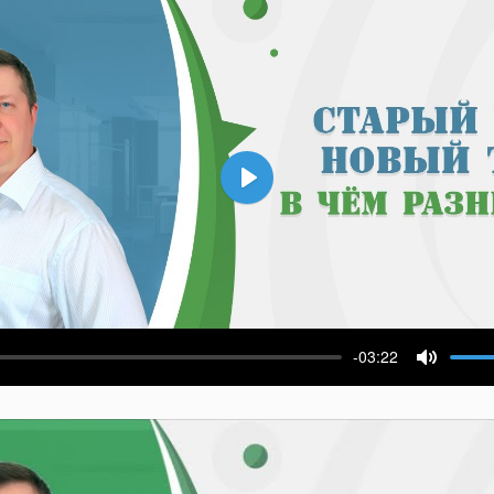
Воспроизвести
-03:22
ести
Выключ