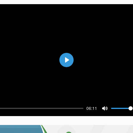
Воспроизвести
06:11
ести
Выключить 