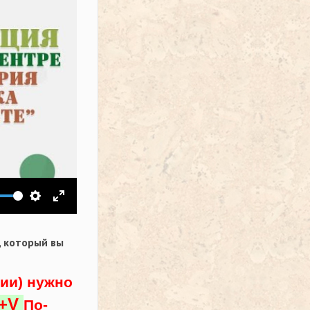
ить звук
Настройки
На весь экран
,
который вы
ции) нужно
l+V
По-