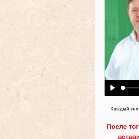
Воспроизв
Каждый внов
После тог
встав