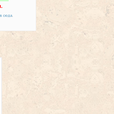
.
ов сюда
.