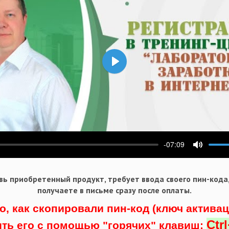
Воспроизвести
-07:09
ести
Выключ
ь приобретенный продукт, требует ввода своего пин-кода
получаете в письме сразу после оплаты.
о, как скопировали пин-код (ключ актива
Ctr
ить его с помощью "горячих" клавиш: