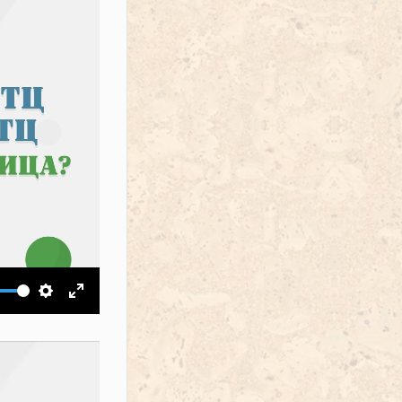
ить звук
Настройки
На весь экран