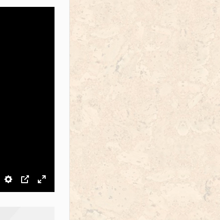
звук
Настройки
PIP
На весь экран