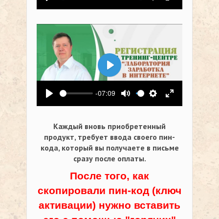
Воспроизвести
Выключить звук
Настройки
На весь экр
Воспроизвести
-07:09
Воспроизвести
Выключить звук
Настройки
На весь экр
Каждый вновь приобретенный
продукт, требует ввода своего пин-
кода,
который вы получаете в письме
сразу после оплаты.
После того, как
скопировали пин-код (ключ
активации) нужно вставить