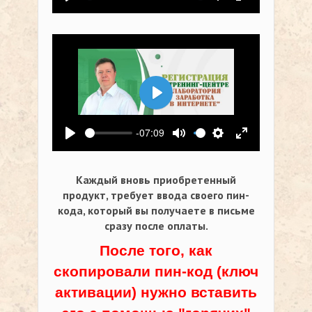
Воспроизвести
Выключить звук
Настройки
На весь экр
Воспроизвести
-07:09
Воспроизвести
Выключить звук
Настройки
На весь экр
Каждый вновь приобретенный
продукт, требует ввода своего пин-
кода,
который вы получаете в письме
сразу после оплаты.
После того, как
скопировали пин-код (ключ
активации) нужно вставить