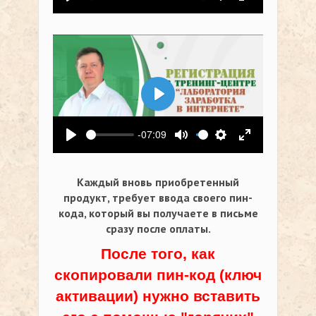
Воспроизвести
Выключить звук
Настройки
На весь экр
Воспроизвести
-07:09
Воспроизвести
Выключить звук
Настройки
На весь экр
Каждый вновь приобретенный
продукт, требует ввода своего пин-
кода,
который вы получаете в письме
сразу после оплаты.
После того, как
скопировали пин-код (ключ
активации) нужно вставить