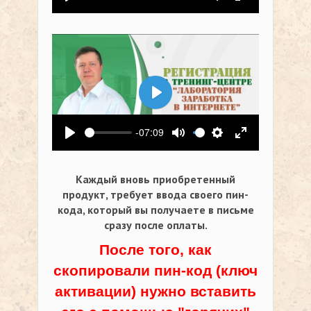
Воспроизвести
Выключить звук
Настройки
На весь экр
Воспроизвести
-07:09
Воспроизвести
Выключить звук
Настройки
На весь экр
Каждый вновь приобретенный
продукт, требует ввода своего пин-
кода,
который вы получаете в письме
сразу после оплаты.
После того, как
скопировали пин-код (ключ
активации) нужно вставить