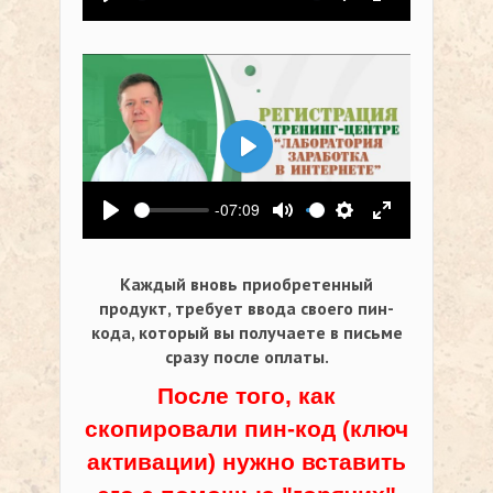
Воспроизвести
Выключить звук
Настройки
На весь экр
Воспроизвести
-07:09
Воспроизвести
Выключить звук
Настройки
На весь экр
Каждый вновь приобретенный
продукт, требует ввода своего пин-
кода,
который вы получаете в письме
сразу после оплаты.
После того, как
скопировали пин-код (ключ
активации) нужно вставить