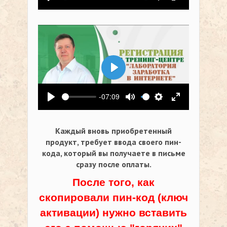
Воспроизвести
Выключить звук
Настройки
На весь экр
Воспроизвести
-07:09
Воспроизвести
Выключить звук
Настройки
На весь экр
Каждый вновь приобретенный
продукт, требует ввода своего пин-
кода,
который вы получаете в письме
сразу после оплаты.
После того, как
скопировали пин-код (ключ
активации) нужно вставить