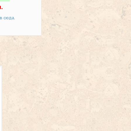
.
ов сюда
.