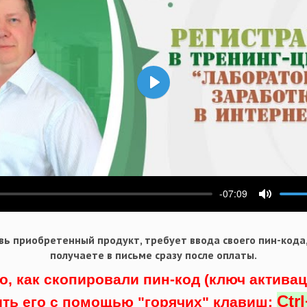
Воспроизвести
-07:09
ести
Выключ
ь приобретенный продукт, требует ввода своего пин-кода
получаете в письме сразу после оплаты.
о, как скопировали пин-код (ключ актива
Ctr
ить его с помощью "горячих" клавиш: