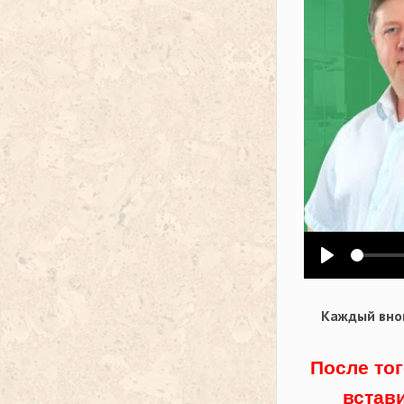
Воспроизв
Каждый внов
После тог
встав