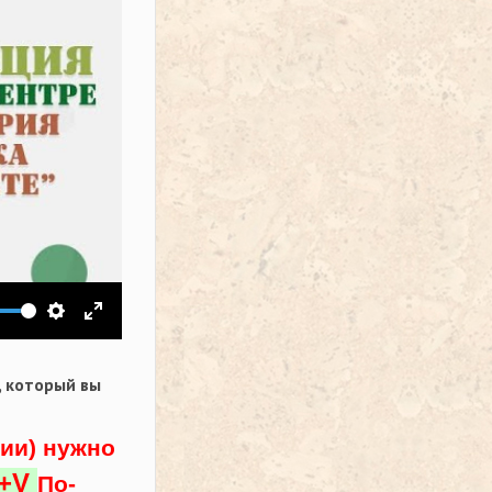
ить звук
Настройки
На весь экран
,
который вы
ции) нужно
l+V
По-