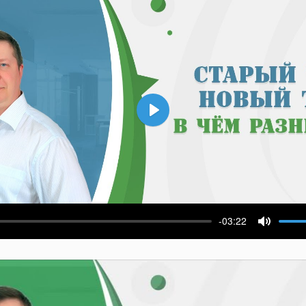
Воспроизвести
-03:22
ести
Выключ