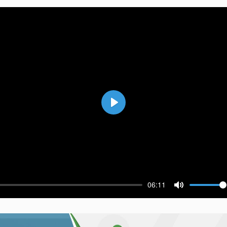
Воспроизвести
06:11
ести
Выключить 