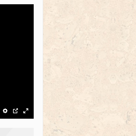
звук
Настройки
PIP
На весь экран